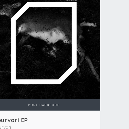
POST HARDCORE
urvari EP
rvari