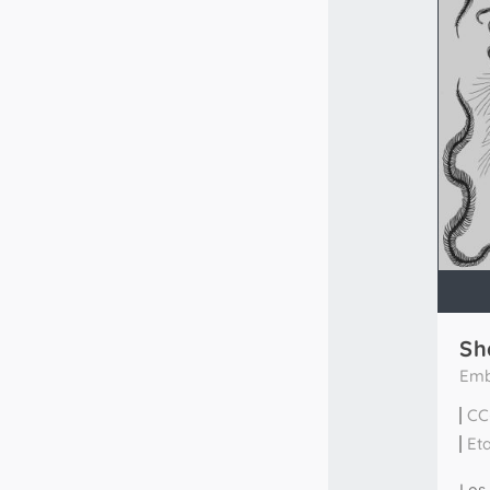
Sh
Emb
CC
Et
Les