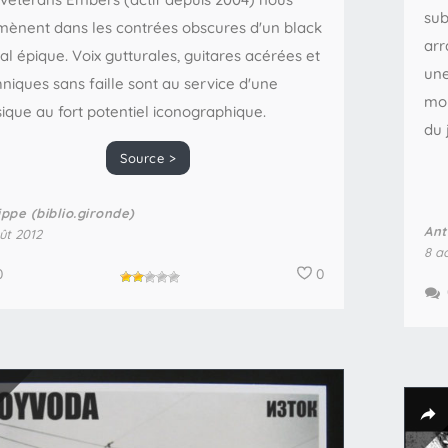
sub
ènent dans les contrées obscures d'un black
arr
l épique. Voix gutturales, guitares acérées et
une
niques sans faille sont au service d'une
mor
ique au fort potentiel iconographique.
du 
Source >
ippe (biblio.gironde)
Ant
ût 2012
8 a
0
0