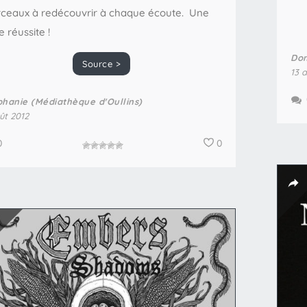
ceaux à redécouvrir à chaque écoute. Une
e réussite !
Dom
Source >
13 
phanie (Médiathèque d'Oullins)
ût 2012
0
0