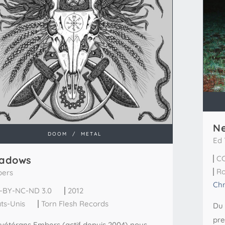
Ne
DOOM
/
METAL
Ed 
adows
CC
R
ers
Chr
-BY-NC-ND 3.0
2012
ats-Unis
Torn Flesh Records
Du 
pre
 vétérans Embers (actif depuis 2004) nous