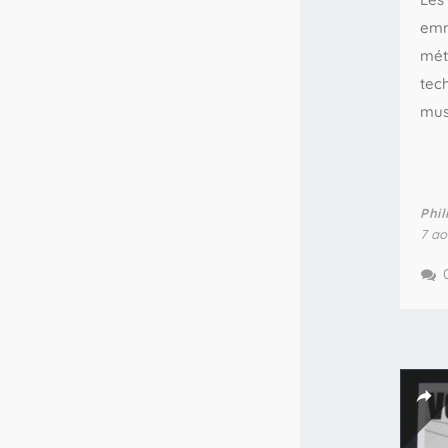
emm
méta
tech
mus
Phil
7 ao