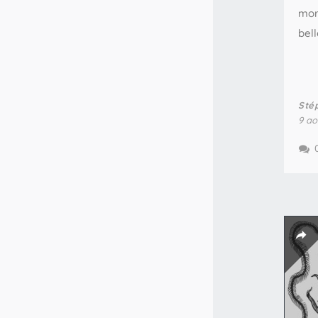
mor
bell
Sté
9 ao