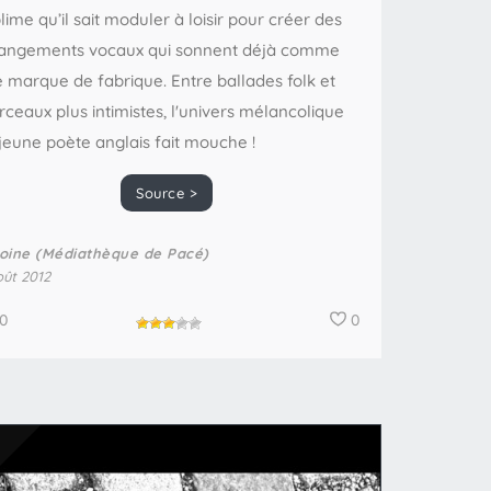
lime qu’il sait moduler à loisir pour créer des
angements vocaux qui sonnent déjà comme
 marque de fabrique. Entre ballades folk et
ceaux plus intimistes, l'univers mélancolique
jeune poète anglais fait mouche !
Source >
oine (Médiathèque de Pacé)
oût 2012
0
0