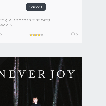
Source >
inique (Médiathèque de Pacé)
août 2012
0
0