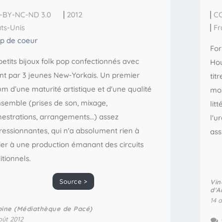
-BY-NC-ND 3.0
2012
CC
ats-Unis
Fr
p de coeur
For
petits bijoux folk pop confectionnés avec
Hou
ent par 3 jeunes New-Yorkais. Un premier
tit
m d’une maturité artistique et d'une qualité
mon
nsemble (prises de son, mixage,
lit
hestrations, arrangements…) assez
l'u
ressionnantes, qui n'a absolument rien à
as
ier à une production émanant des circuits
itionnels.
Source >
Vin
d'A
14 
oine (Médiathèque de Pacé)
oût 2012