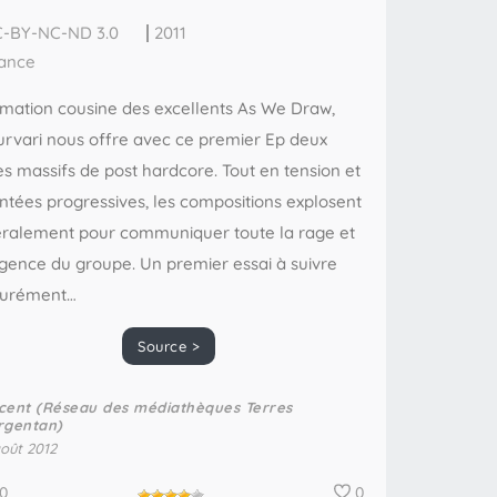
-BY-NC-ND 3.0
2011
ance
mation cousine des excellents As We Draw,
rvari nous offre avec ce premier Ep deux
res massifs de post hardcore. Tout en tension et
tées progressives, les compositions explosent
téralement pour communiquer toute la rage et
rgence du groupe. Un premier essai à suivre
surément…
Source >
cent (Réseau des médiathèques Terres
rgentan)
août 2012
0
0