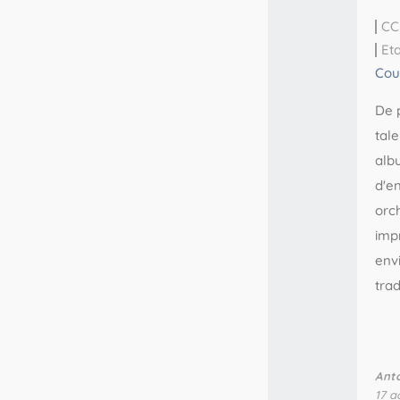
CC
Et
Cou
De 
tal
albu
d'e
orc
imp
env
trad
Ant
17 a