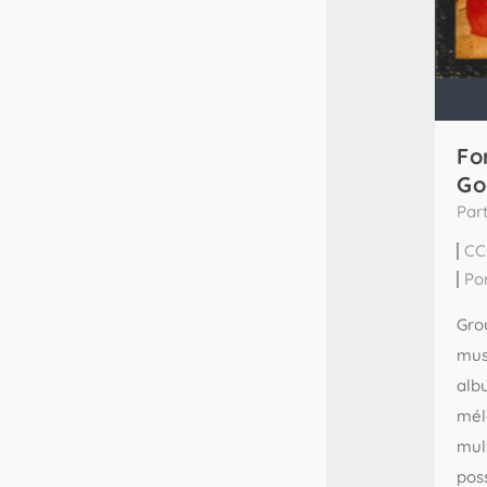
Fo
Go
Par
CC
Po
Gro
mus
albu
mél
mult
poss