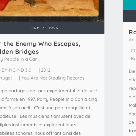
POP
/
ROCK
Ra
Anu
r the Enemy Who Escapes,
lden Bridges
CC
Ba
ty People in a Can
-BY-NC-ND 3.0
2012
Bie
rtugal
You Are Not Stealing Records
d'A
rép
upe portugais de rock expérimental et de surf
a d
ic formé en 1997, Party People in a Can a cinq
Mah
ms à son actif. C'est une pop tranquille et
éga
odieuse. Les musiciens s'amusent avec de
de 
iples instruments et explorent leurs
tra
ibilités sonores, nous offrant ainsi des