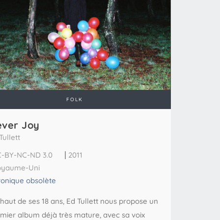
FOLK
ver Joy
Tullett
-BY-NC-ND 3.0
2011
oyaume-Uni
onique obsolète
haut de ses 18 ans, Ed Tullett nous propose un
mier album déjà très mature, avec sa voix