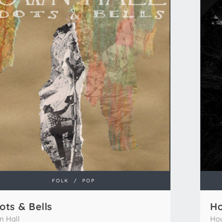
FOLK
/
POP
ots & Bells
Ho
n Hall
Hou