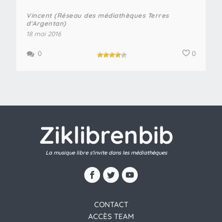
Vincent (Réseau des médiathèques Terres
d'Argentan)
18 mai 2016
0
0
Ziklibrenbib
La musique libre s'invite dans les médiathèques
CONTACT
ACCÈS TEAM