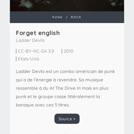
PUNK
/
ROCK
Forget english
Ladder Devils
CC-BY-NC-SA 3.0
2010
Etats-Unis
Ladder Devils est un combo américain de punk
qui a de l'énergie à revendre. Sa musique
ressemble à du At The Drive In mais en plus
punk et le groupe casse littéralement la
baraque avec ces 5 titres.
Source >