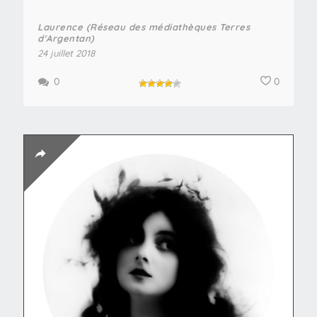
Laurence (Réseau des médiathèques Terres
d'Argentan)
24 juillet 2018
0
0