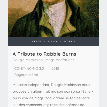
CELTE
/
PIANO
/
WORLD
A Tribute to Rabbie Burns
Dougie Mathieson
,
Mags Macfarlane
CC-BY-NC-ND 3.0
2015
Royaume-Uni
Musicien indépendant, Dougie Mathieson nous
propose un album fait maison aux sonorités folk
où la voix de Mags MacFarlane se fait délicate
sur des chansons inspirées des poèmes de