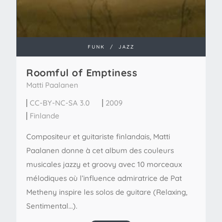
FUNK
/
JAZZ
Roomful of Emptiness
Matti Paalanen
CC-BY-NC-SA 3.0
2009
Finlande
Compositeur et guitariste finlandais, Matti
Paalanen donne à cet album des couleurs
musicales jazzy et groovy avec 10 morceaux
mélodiques où l’influence admiratrice de Pat
Metheny inspire les solos de guitare (Relaxing,
Sentimental...).