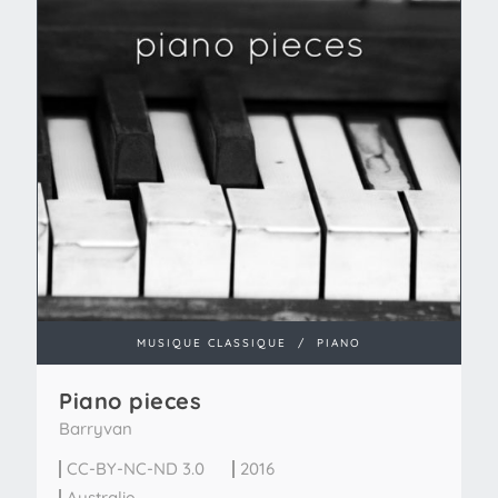
MUSIQUE CLASSIQUE
/
PIANO
Piano pieces
Barryvan
CC-BY-NC-ND 3.0
2016
Australie