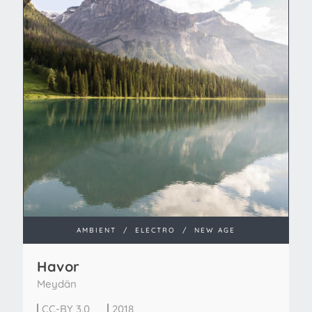
AMBIENT
/
ELECTRO
/
NEW AGE
Havor
Meydän
CC-BY 3.0
2018