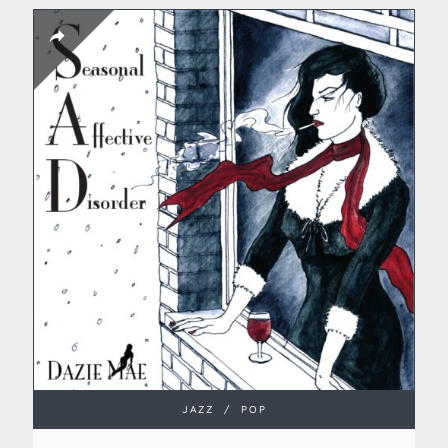
JAZZ
/
POP