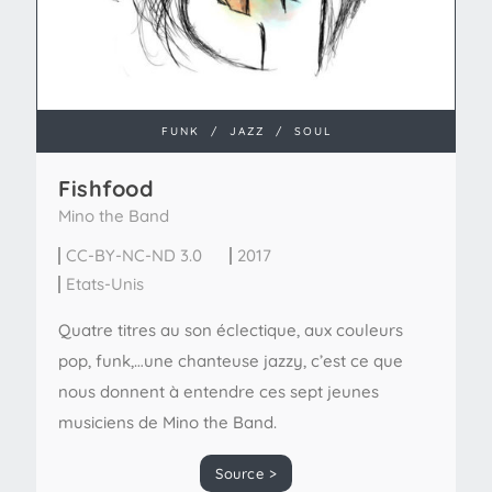
FUNK
/
JAZZ
/
SOUL
Fishfood
Mino the Band
CC-BY-NC-ND 3.0
2017
Etats-Unis
Quatre titres au son éclectique, aux couleurs
pop, funk,…une chanteuse jazzy, c’est ce que
nous donnent à entendre ces sept jeunes
musiciens de Mino the Band.
Source >