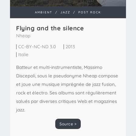
AMBIENT
/
JAZZ
/
POST ROCK
Flying and the silence
Nheap
CC-BY-NC-ND 3.0
2013
Italie
Batteur et multi-instrumentiste, Massimo
Discepoli, sous le pseudonyme Nheap compose
et joue une musique imprégnée de jazz fusion,
rock et électro. Ses albums sont régulièrement
salués par diverses critiques Web et magazines
jazz.
Source >