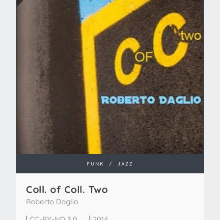
FUNK
/
JAZZ
Coll. of Coll. Two
Roberto Daglio
CC-BY-ND 3.0
2014