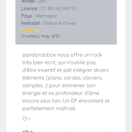
Année :
2011
Licence :
CC-BY-NC-ND 3.0
Pays :
Allemagne
Netlabel :
Clinical Archives
(
1
vote(s), moy.
4
/5)
pandoras.box nous offre un rock
très bien écrit, qui n’oublie pas
d’être inventif et sait intégrer divers
éléments (piano, cordes, claviers,
samples…) pour emmener son
énergie et sa profondeur d’âme
encore plus loin. Un EP envoûtant et
parfaitement maîtrisé.
0