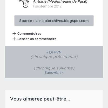
Antoine (Médiathèque de Pacé)
7 septembre 2012
Source :
clinicalarchives.blogspot.com
Commentaires
Laisser un commentaire
«
DFHVN
(chronique précédente)
(chronique suivante)
»
Sandwich
Vous aimerez peut-être...