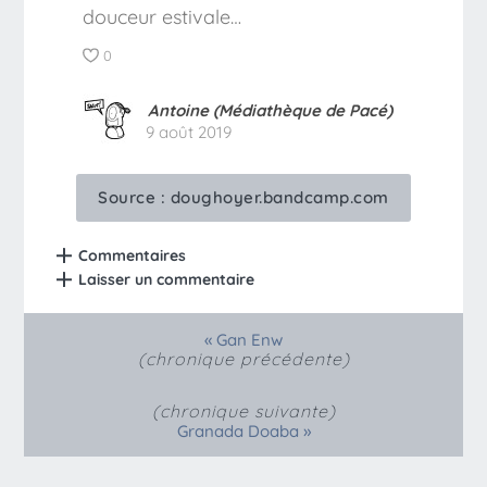
douceur estivale…
0
Antoine (Médiathèque de Pacé)
9 août 2019
Source :
doughoyer.bandcamp.com
Commentaires
Laisser un commentaire
«
Gan Enw
(chronique précédente)
(chronique suivante)
»
Granada Doaba