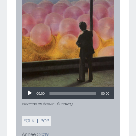
00:00
00:00
Morceau en écoute :
Runaway
FOLK
|
POP
Année :
2019