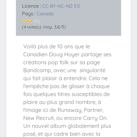
Licence :
CC-BY-NC-ND 3.0
Pays :
Canada
(
4
vote(s), moy.
3,8
/5)
Voilà plus de 10 ans que le
Canadien Doug Hoyer partage ses
créations pop folk sur sa page
Bandcamp, avec une singularité
qui fait plaisir à entendre. Cela ne
l'empêche pas de glisser à chaque
fois quelques titres susceptibles de
plaire au plus grand nombre, à
l'image ici de Runaway, Partner,
New Recruit, ou encore Carry On.
Un nouvel album globalement plus
posé, et qui cadre bien avec la