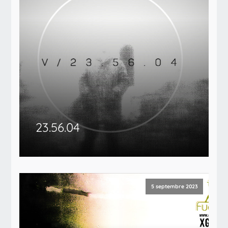
23​.​56​.​04
5 septembre 2023