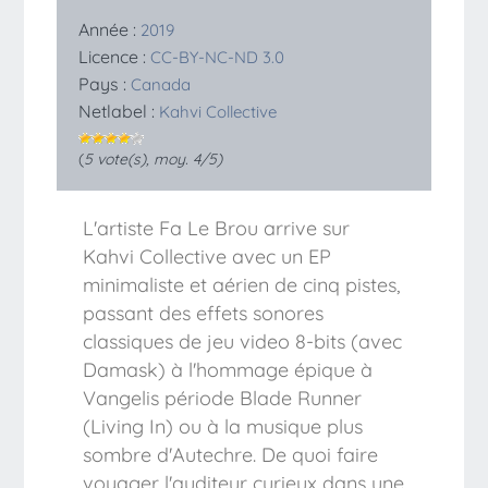
Année :
2019
Licence :
CC-BY-NC-ND 3.0
Pays :
Canada
Netlabel :
Kahvi Collective
(
5
vote(s), moy.
4
/5)
L'artiste Fa Le Brou arrive sur
Kahvi Collective avec un EP
minimaliste et aérien de cinq pistes,
passant des effets sonores
classiques de jeu video 8-bits (avec
Damask) à l'hommage épique à
Vangelis période Blade Runner
(Living In) ou à la musique plus
sombre d'Autechre. De quoi faire
voyager l'auditeur curieux dans une