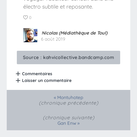
électro subtile et reposante.
0
Nicolas (Médiathèque de Toul)
6 août 2019
Source :
kahvicollective.bandcamp.com
Commentaires
Laisser un commentaire
«
Montuhotep
(chronique précédente)
(chronique suivante)
»
Gan Enw