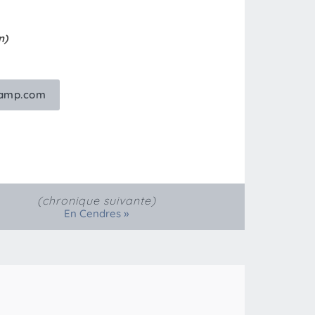
n)
camp.com
(chronique suivante)
»
En Cendres