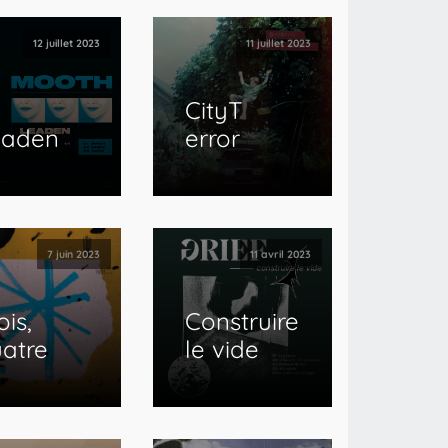
12 juillet 2023
11 juillet 2023
CityT
eaden
error
7 juin 2023
11 avril 2023
ois,
Construire
atre
le vide