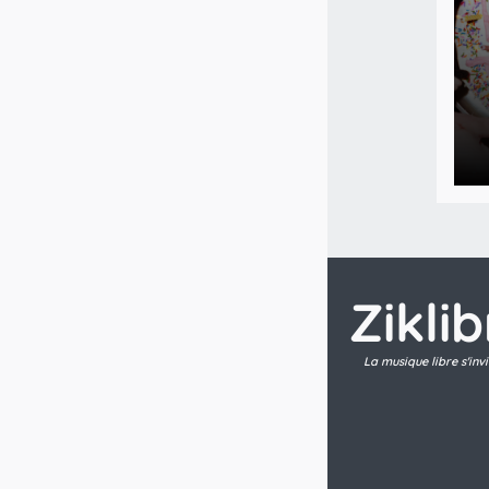
Zikli
La musique libre s'inv