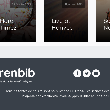
24 février 2023
11 janvier 2023
Hard
Live at
So
Timez
Hanvec
N
brenbib
ite dans les médiathèques
Tous les textes de ce site sont sous licence CC-BY-SA. Les licences d
Propulsé par Wordpress, avec Oxygen Builder et The Grid |