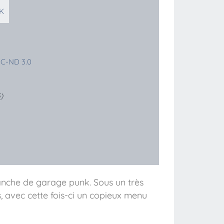
K
C-ND 3.0
)
anche de garage punk. Sous un très
, avec cette fois-ci un copieux menu