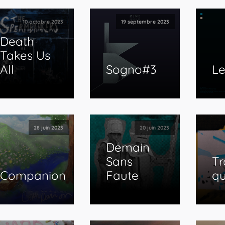
10 octobre 2023
19 septembre 2023
Death
Takes Us
All
Sogno#3
L
28 juin 2023
20 juin 2023
Demain
Sans
Tr
Companion
Faute
qu