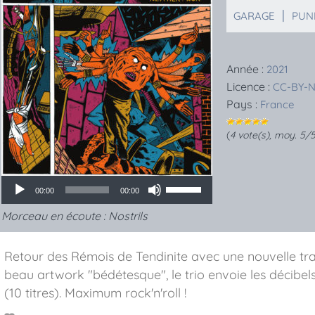
|
GARAGE
PUN
Année :
2021
Licence :
CC-BY-N
Pays :
France
(
4
vote(s), moy.
5
/5
00:00
00:00
Morceau en écoute :
Nostrils
Retour des Rémois de Tendinite avec une nouvelle tr
beau artwork "bédétesque", le trio envoie les décibels
(10 titres). Maximum rock'n'roll !