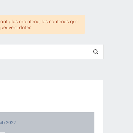
tant plus maintenu, les contenus qu’il
 peuvent dater.
bib 2022