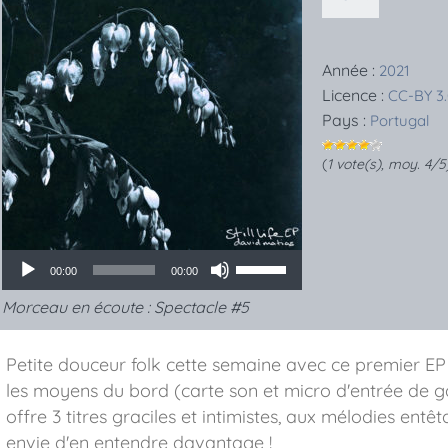
Année :
2021
Licence :
CC-BY 3
Pays :
Portugal
(
1
vote(s), moy.
4
/5
00:00
00:00
Morceau en écoute :
Spectacle #5
Petite douceur folk cette semaine avec ce premier EP
les moyens du bord (carte son et micro d'entrée de ga
offre 3 titres graciles et intimistes, aux mélodies entê
envie d'en entendre davantage !