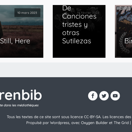
De
10 mars 2023
14 février 2023
Canciones
tristes y
otras
Still, Here
Sutilezas
B
brenbib
ite dans les médiathèques
Tous les textes de ce site sont sous licence CC-BY-SA. Les licences d
Propulsé par Wordpress, avec Oxygen Builder et The Grid |