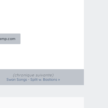
camp.com
(chronique suivante)
»
Swan Songs - Split w. Bastions