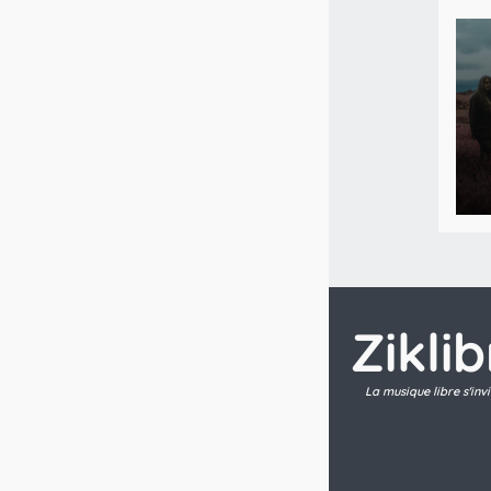
Zikli
La musique libre s'inv