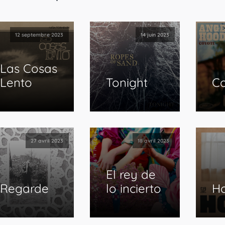
12 septembre 2023
14 juin 2023
Las Cosas
Lento
Tonight
C
27 avril 2023
18 avril 2023
El rey de
Regarde
lo incierto
H