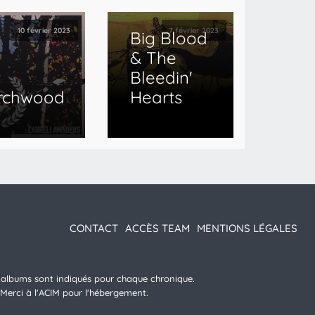
10 février 2023
7 février 2023
Big Blood
& The
Bleedin'
irchwood
Hearts
CONTACT
ACCÈS TEAM
MENTIONS LÉGALES
es albums sont indiqués pour chaque chronique.
 Merci à l'ACIM pour l'hébergement.