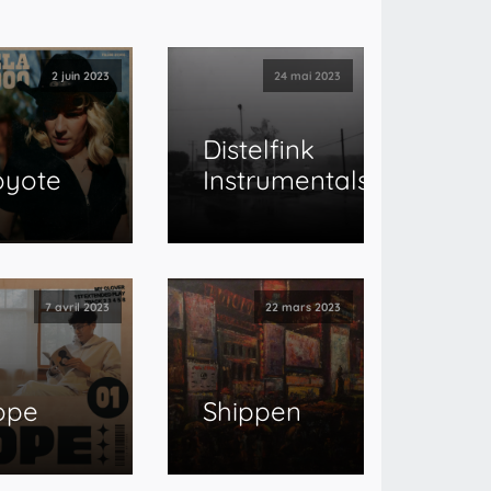
2 juin 2023
24 mai 2023
Distelfink
oyote
Instrumentals
7 avril 2023
22 mars 2023
ope
Shippen