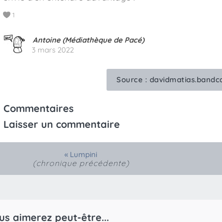
1
Antoine (Médiathèque de Pacé)
3 mars 2022
Source :
davidmatias.band
Commentaires
Laisser un commentaire
«
Lumpini
(chronique précédente)
us aimerez peut-être...