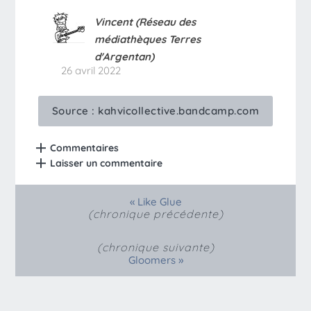
Vincent (Réseau des
médiathèques Terres
d'Argentan)
26 avril 2022
Source :
kahvicollective.bandcamp.com
Commentaires
Laisser un commentaire
«
Like Glue
(chronique précédente)
(chronique suivante)
»
Gloomers