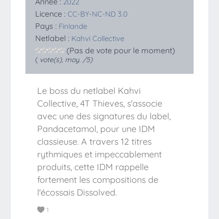
Année :
2022
Licence :
CC-BY-NC-ND 3.0
Pays :
Finlande
Netlabel :
Kahvi Collective
(Pas de vote pour le moment)
(
vote(s), moy.
/5)
Le boss du netlabel Kahvi
Collective, 4T Thieves, s'associe
avec une des signatures du label,
Pandacetamol, pour une IDM
classieuse. A travers 12 titres
rythmiques et impeccablement
produits, cette IDM rappelle
fortement les compositions de
l'écossais Dissolved.
1