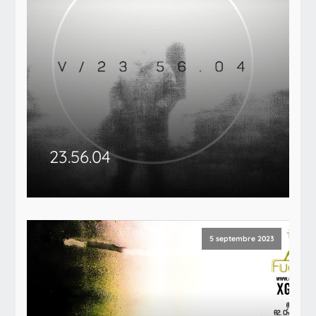
23​.​56​.​04
5 septembre 2023