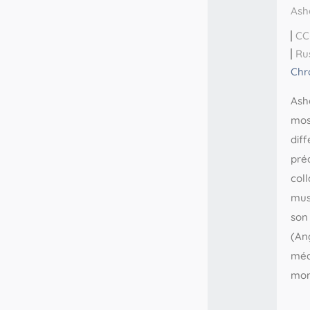
Ash
CC
Ru
Chr
Ash
mos
dif
pré
coll
mus
son
(An
médi
mon