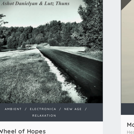
AMBIENT
/
ELECTRONICA
/
NEW AGE
/
RELAXATION
Ma
Wheel of Hopes
Hes