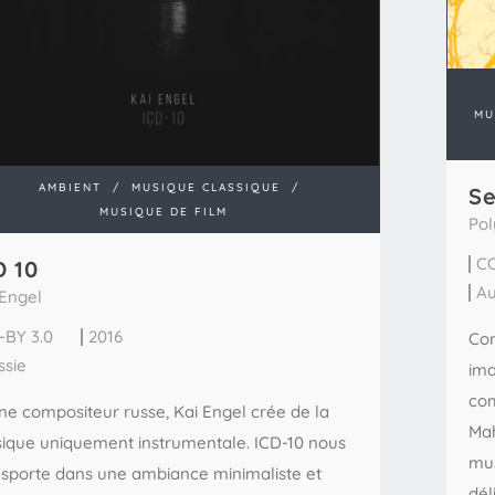
MU
AMBIENT
/
MUSIQUE CLASSIQUE
/
Se
MUSIQUE DE FILM
Pol
CC
D 10
Au
 Engel
-BY 3.0
2016
Con
ssie
ima
com
ne compositeur russe, Kai Engel crée de la
Mah
ique uniquement instrumentale. ICD-10 nous
mus
nsporte dans une ambiance minimaliste et
dél