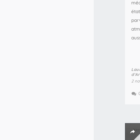
médi
éta
par
atm
auss
Lau
d'A
2 no