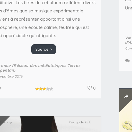
tative. Les titres de cet album reflètent divers
Une
ts d'âmes que sa musique expérimentale
vient à représenter apportant ainsi une
osphère, une écoute calme, feutrée qui est
i appréciable qu'intrigante.
Vin
d'A
9 n
Source >
rence (Réseau des médiathèques Terres
rgentan)
vembre 2016
0
0