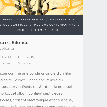
AMBIENT
/
EXPERIMENTAL
/
INCLASSABLE
/
SIQUE CLASSIQUE
/
MUSIQUE CONTEMPORAINE
/
MUSIQUE DE FILM
/
PIANO
cret Silence
yphonics
-BY-NC 3.0
2016
triche
Mahorka
çue comme une bande originale d'un film
ginaire, Secret Silence est l’œuvre du
positeur Art Denisson. Sorti sur le netlabel
orka, cet album contient sept pièces
icales, croisant électronique et acoustique,
icates et à juste titre très cinématographiques.