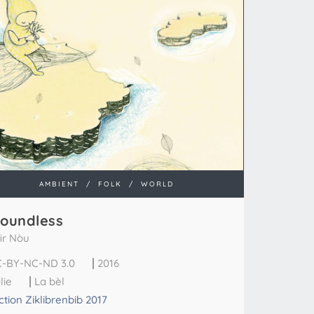
AMBIENT
/
FOLK
/
WORLD
oundless
ir Nòu
-BY-NC-ND 3.0
2016
lie
La bèl
ction Ziklibrenbib 2017