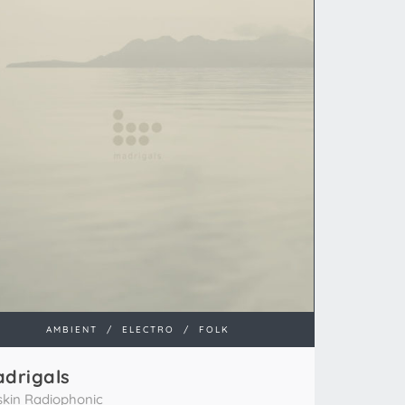
AMBIENT
/
ELECTRO
/
FOLK
drigals
kin Radiophonic