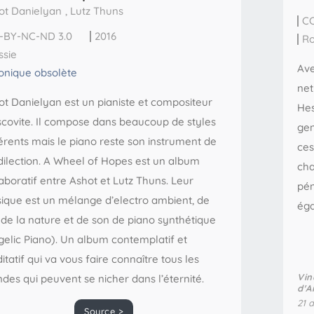
ot Danielyan
,
Lutz Thuns
CC
-BY-NC-ND 3.0
2016
R
ssie
Ave
onique obsolète
net
ot Danielyan est un pianiste et compositeur
Hes
covite. Il compose dans beaucoup de styles
gen
férents mais le piano reste son instrument de
ces
dilection. A Wheel of Hopes est un album
cha
aboratif entre Ashot et Lutz Thuns. Leur
pén
ique est un mélange d’electro ambient, de
éga
 de la nature et de son de piano synthétique
gelic Piano). Un album contemplatif et
tatif qui va vous faire connaître tous les
Vin
des qui peuvent se nicher dans l’éternité.
d'A
21 
Source >