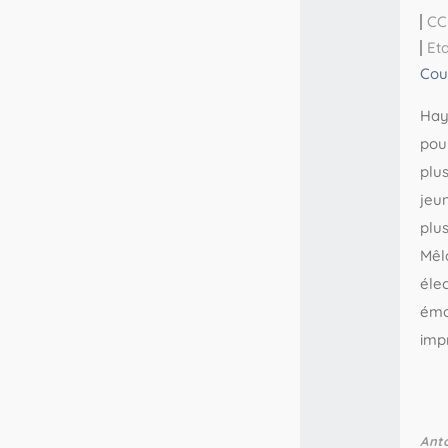
CC
Et
Cou
Hay
pou
plus
jeu
plus
Mêl
élec
émo
imp
Ant