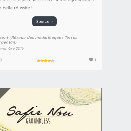
 belle réussite !
Source >
cent (Réseau des médiathèques Terres
rgentan)
ovembre 2016
0
1