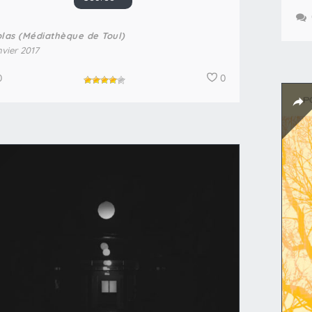
olas (Médiathèque de Toul)
nvier 2017
0
0