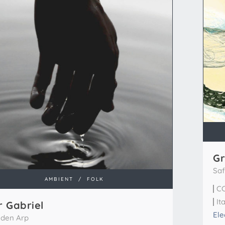
Gr
Saf
AMBIENT
/
FOLK
CC
Ita
r Gabriel
Ele
den Arp