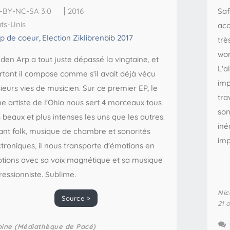
-BY-NC-SA 3.0
2016
Saf
ats-Unis
aco
p de coeur
,
Election Ziklibrenbib 2017
trè
wor
den Arp a tout juste dépassé la vingtaine, et
L'a
rtant il compose comme s'il avait déjà vécu
imp
ieurs vies de musicien. Sur ce premier EP, le
tra
ne artiste de l'Ohio nous sert 4 morceaux tous
son
 beaux et plus intenses les uns que les autres.
iné
ant folk, musique de chambre et sonorités
imp
troniques, il nous transporte d'émotions en
tions avec sa voix magnétique et sa musique
ressionniste. Sublime.
Nic
Source >
21 
oine (Médiathèque de Pacé)