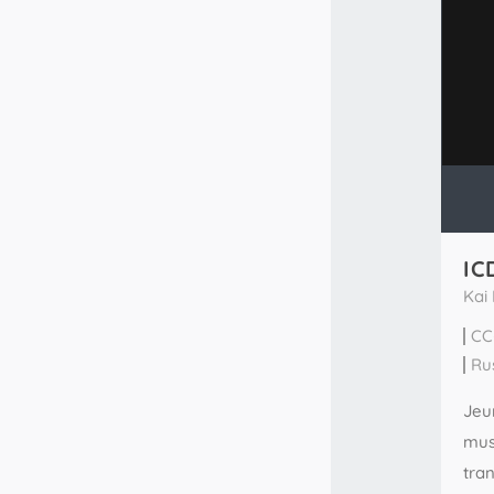
IC
Kai
CC
Ru
Jeu
mus
tra