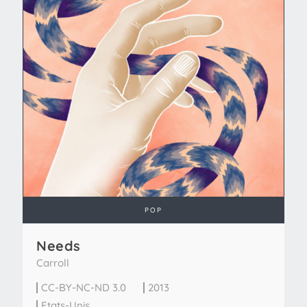
POP
Needs
Carroll
CC-BY-NC-ND 3.0
2013
Etats-Unis