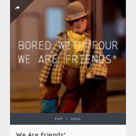
POP
/
SOUL
We Are Friends*