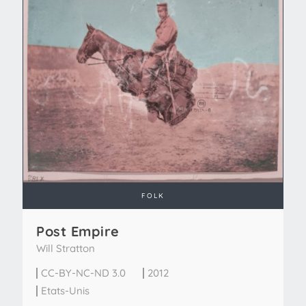
FOLK
Post Empire
Will Stratton
CC-BY-NC-ND 3.0
2012
Etats-Unis