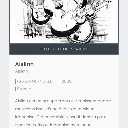
CELTE
/
FOLK
/
WORLD
Aislinn
Aislinn
CC-BY-NC-ND 3.0
2009
France
Aislinn est un groupe français réunissant quatre
musiciens issus d'une école de musique
irlandaise. Cet ensemble s'inscrit dans la pure
tradition celtique irlandaise avec pour