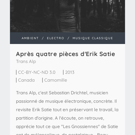
AMBIENT
/
ELECTRO
/
MUSIQUE CLASSIQUE
Après quatre pièces d'Erik Satie
Trans Alp
CC-BY-NC-ND 3.0
2013
Canada
Camomille
Trans Alp, c'est Sebastian Drichtel, musicien
passionné de musique électronique, concrète. Il
revisite Erik Satie tout en préservant le travail, la
partition d'origine. A l'écoute, on retrouve,
apprécie tout ce que "Les Gnossiennes" de Satie
ont de mélancolique, de nostalgique... Beau