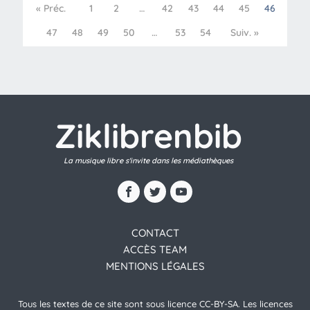
« Préc.
1
2
…
42
43
44
45
46
47
48
49
50
…
53
54
Suiv. »
Ziklibrenbib
La musique libre s'invite dans les médiathèques
CONTACT
ACCÈS TEAM
MENTIONS LÉGALES
Tous les textes de ce site sont sous licence CC-BY-SA. Les licences