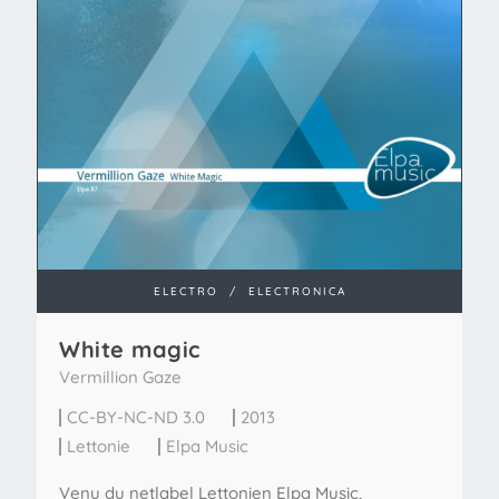
ELECTRO
/
ELECTRONICA
White magic
Vermillion Gaze
CC-BY-NC-ND 3.0
2013
Lettonie
Elpa Music
Venu du netlabel Lettonien Elpa Music,