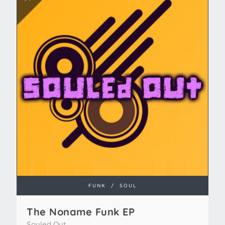
FUNK
/
SOUL
The Noname Funk EP
Souled Out