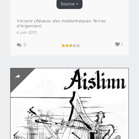
Source >
Vincent (Réseau des médiathèques Terres
d'Argentan)
6 juin 2013
0
1