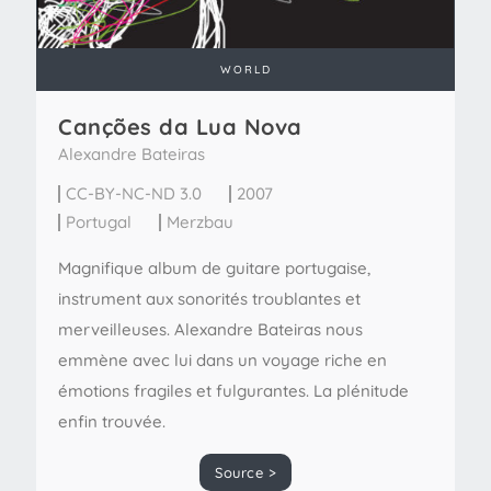
WORLD
Canções da Lua Nova
Alexandre Bateiras
CC-BY-NC-ND 3.0
2007
Portugal
Merzbau
Magnifique album de guitare portugaise,
instrument aux sonorités troublantes et
merveilleuses. Alexandre Bateiras nous
emmène avec lui dans un voyage riche en
émotions fragiles et fulgurantes. La plénitude
enfin trouvée.
Source >