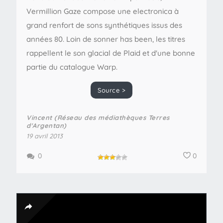
Vermillion Gaze compose une electronica à
grand renfort de sons synthétiques issus des
années 80. Loin de sonner has been, les titres
rappellent le son glacial de Plaid et d'une bonne
partie du catalogue Warp.
Source >
Vincent (Réseau des médiathèques Terres
d'Argentan)
19 avril 2013
0
0