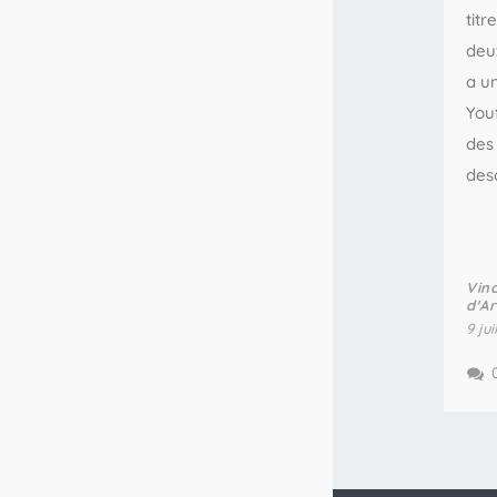
tit
deu
a u
You
des 
desc
Vin
d'A
9 jui