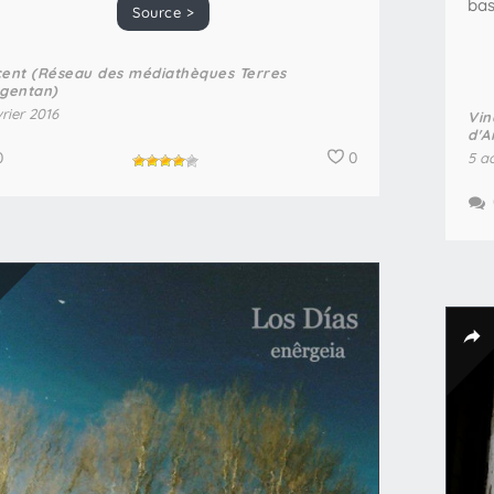
bas
Source >
cent (Réseau des médiathèques Terres
rgentan)
vrier 2016
Vin
d'A
0
0
5 a