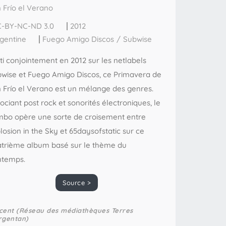
 Frío el Verano
-BY-NC-ND 3.0
2012
gentine
Fuego Amigo Discos
/
Subwise
ti conjointement en 2012 sur les netlabels
wise et Fuego Amigo Discos, ce Primavera de
 Frío el Verano est un mélange des genres.
ociant post rock et sonorités électroniques, le
bo opère une sorte de croisement entre
losion in the Sky et 65daysofstatic sur ce
trième album basé sur le thème du
ntemps.
Source >
cent (Réseau des médiathèques Terres
rgentan)