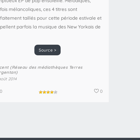
ptueux EP de pop ensoleillé. Mélodiques,
fois mélancoliques, ces 4 titres sont
faitement taillés pour cette période estivale et
pellent parfois la musique des New Yorkais de
Source >
cent (Réseau des médiathèques Terres
rgentan)
août 2014
0
0