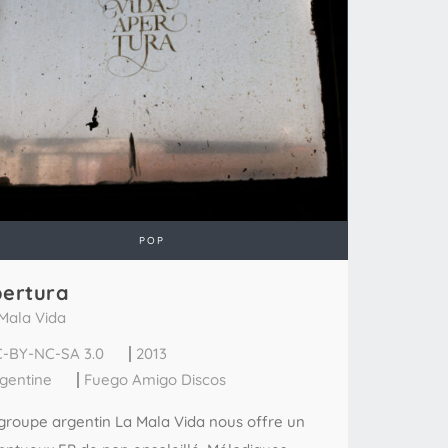
POP
ertura
Mala Vida
-BY-NC-SA 3.0
2013
gentine
Fuego Amigo Discos
groupe argentin La Mala Vida nous offre un