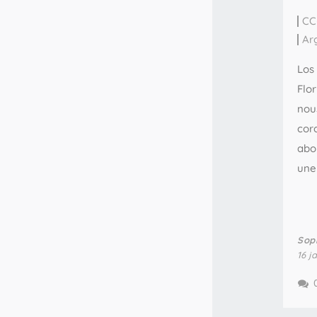
CC
Ar
Los 
Flo
nou
cor
abo
une
Sop
16 j