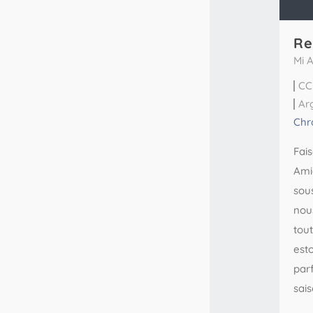
Re
Mi 
CC
Ar
Chr
Fai
Ami
sou
nou
tou
est
parf
sais