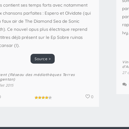
som
res contient ses temps forts avec notamment
par
x chansons parfaites : Espero et Olvidate (qui
par
n faux air de The Diamond Sea de Sonic
rap
th). Ce nouvel opus plus électrique reprend
Ivy.
titres déjà présent sur le Ep Sobre ruinas
ansar (I).
Source >
Vin
d'A
27 
cent (Réseau des médiathèques Terres
rgentan)
llet 2015
0
0