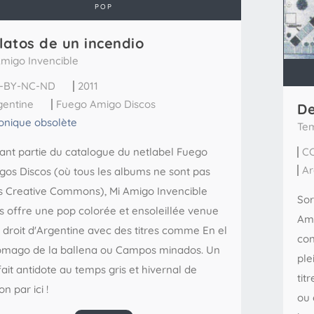
POP
latos de un incendio
Amigo Invencible
-BY-NC-ND
2011
gentine
Fuego Amigo Discos
De
onique obsolète
Te
sant partie du catalogue du netlabel Fuego
C
Ar
gos Discos (où tous les albums ne sont pas
s Creative Commons), Mi Amigo Invencible
Sor
s offre une pop colorée et ensoleillée venue
Ami
t droit d'Argentine avec des titres comme En el
con
omago de la ballena ou Campos minados. Un
ple
ait antidote au temps gris et hivernal de
tit
on par ici !
ou 