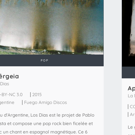
POP
êrgeia
 Dias
Ap
-BY-NC 3.0
2015
La 
gentine
Fuego Amigo Discos
CC
Ar
 d'Argentine, Los Dias est le projet de Pablo
sta et compose une pop rock bien ficelée et
Le 
c un chant en espagnol magnétique. Ce 6