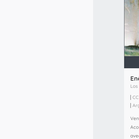
En
Los
CC
Ar
Venu
Aco
ave