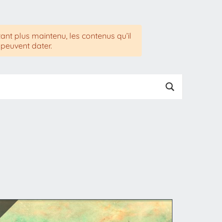
tant plus maintenu, les contenus qu’il
 peuvent dater.