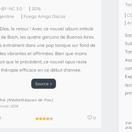
Tan
-BY-NC 3.0
2016
CC
gentine
Fuego Amigo Discos
Ar
Dias, le retour ! Avec ce nouvel album intitulé
Sor
r de Bach, les quatre garçons de Buenos Aires
Sub
s entrainent dans une pop tonique sur fond de
Tan
des vibrantes et affirmées. Bien que moins
Ass
uti que le précédent, ce nouvel opus reste
com
 thérapie efficace en ce début d'année.
Exp
Source >
qua
pri
hie (Médiathèques de Pau)
anvier 2018
0
0
Vin
d'A