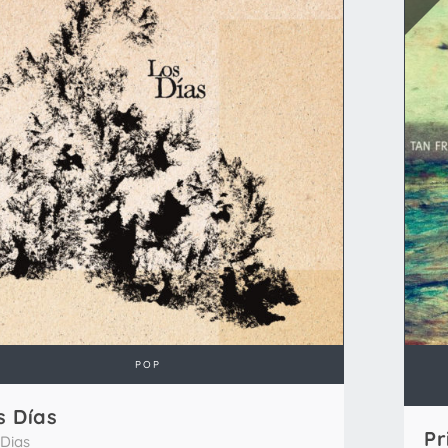
POP
s Días
Pr
 Dias