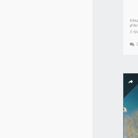
Vin
d'A
3 fé