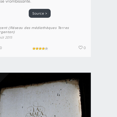
se vrombissante.
Source >
cent (Réseau des médiathèques Terres
rgentan)
oût 2015
0
0