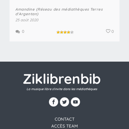
Amandine (Réseau des médiathèques Terres
d'Argentan)
25 août 2020
0
0
Ziklibrenbib
La musique libre s'invite dans les médiathèques
CONTACT
ACCÈS TEAM