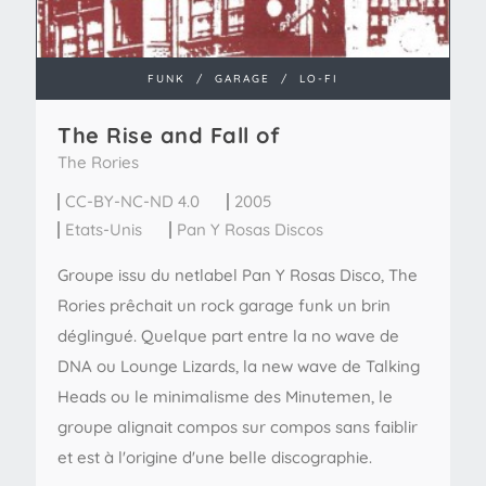
FUNK
/
GARAGE
/
LO-FI
The Rise and Fall of
The Rories
CC-BY-NC-ND 4.0
2005
Etats-Unis
Pan Y Rosas Discos
Groupe issu du netlabel Pan Y Rosas Disco, The
Rories prêchait un rock garage funk un brin
déglingué. Quelque part entre la no wave de
DNA ou Lounge Lizards, la new wave de Talking
Heads ou le minimalisme des Minutemen, le
groupe alignait compos sur compos sans faiblir
et est à l'origine d'une belle discographie.