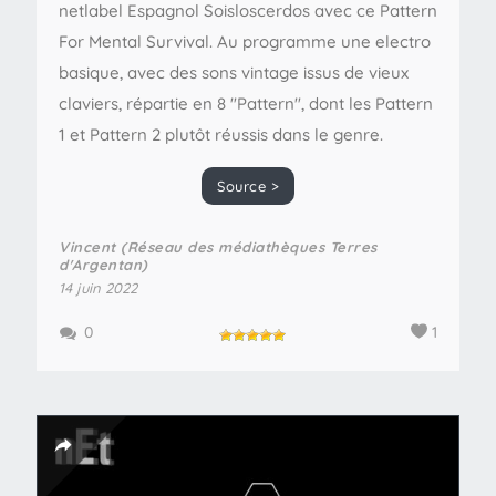
netlabel Espagnol Soisloscerdos avec ce Pattern
For Mental Survival. Au programme une electro
basique, avec des sons vintage issus de vieux
claviers, répartie en 8 "Pattern", dont les Pattern
1 et Pattern 2 plutôt réussis dans le genre.
Source >
Vincent (Réseau des médiathèques Terres
d'Argentan)
14 juin 2022
0
1