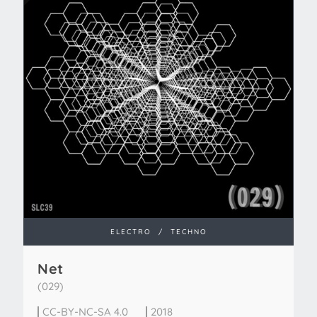
ELECTRO
/
TECHNO
Net
(029)
CC-BY-NC-SA 4.0
2018