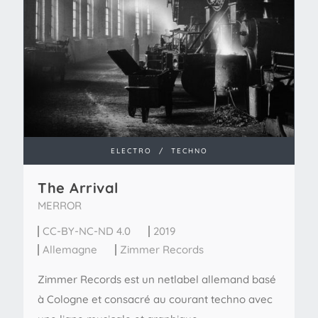
ELECTRO
/
TECHNO
The Arrival
MERROR
CC-BY-NC-ND 4.0
2019
Allemagne
Zimmer Records
Zimmer Records est un netlabel allemand basé
à Cologne et consacré au courant techno avec