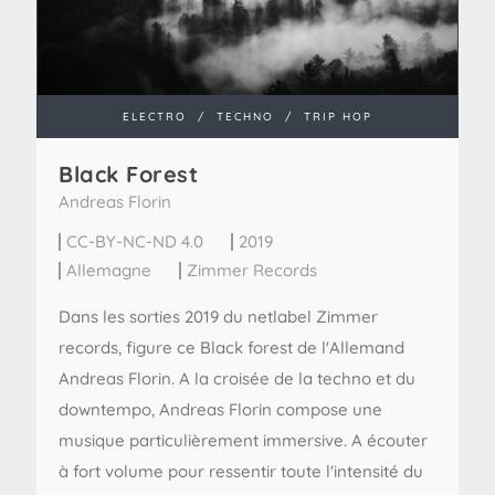
ELECTRO
/
TECHNO
/
TRIP HOP
Black Forest
Andreas Florin
CC-BY-NC-ND 4.0
2019
Allemagne
Zimmer Records
Dans les sorties 2019 du netlabel Zimmer
records, figure ce Black forest de l'Allemand
Andreas Florin. A la croisée de la techno et du
downtempo, Andreas Florin compose une
musique particulièrement immersive. A écouter
à fort volume pour ressentir toute l'intensité du