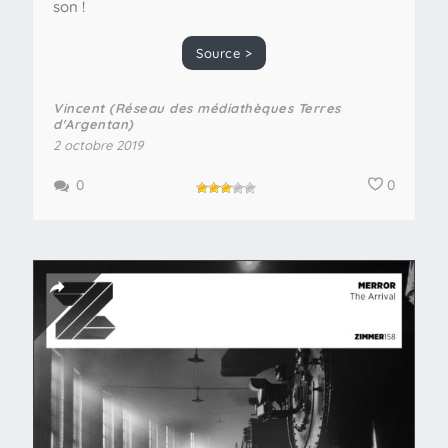
son !
Source >
Vincent (Réseau des médiathèques Terres
d'Argentan)
2 octobre 2019
0
0