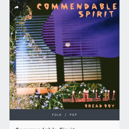
FOLK
/
POP