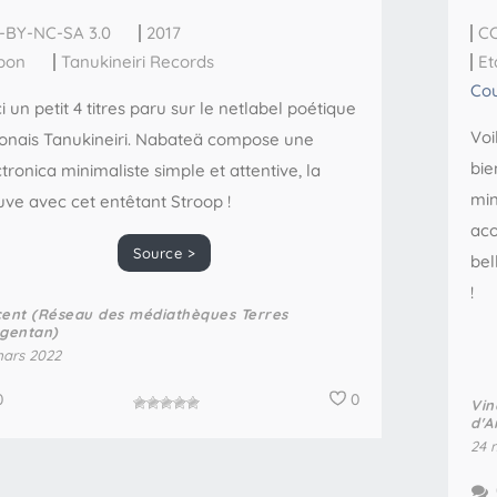
-BY-NC-SA 3.0
2017
CC
pon
Tanukineiri Records
Et
Cou
i un petit 4 titres paru sur le netlabel poétique
Voi
onais Tanukineiri. Nabateä compose une
bie
tronica minimaliste simple et attentive, la
min
uve avec cet entêtant Stroop !
aco
Source >
bel
!
cent (Réseau des médiathèques Terres
rgentan)
ars 2022
0
0
Vin
d'A
24 