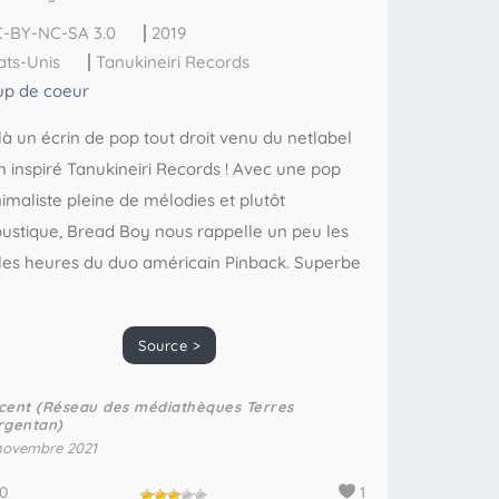
-BY-NC-SA 3.0
2019
ats-Unis
Tanukineiri Records
p de coeur
là un écrin de pop tout droit venu du netlabel
n inspiré Tanukineiri Records ! Avec une pop
imaliste pleine de mélodies et plutôt
ustique, Bread Boy nous rappelle un peu les
les heures du duo américain Pinback. Superbe
Source >
cent (Réseau des médiathèques Terres
rgentan)
novembre 2021
0
1