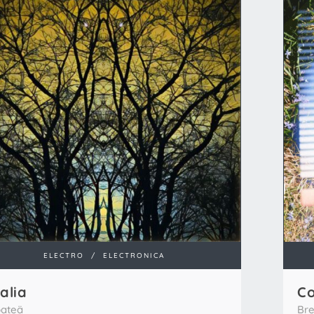
ELECTRO
/
ELECTRONICA
alia
Co
ateä
Br