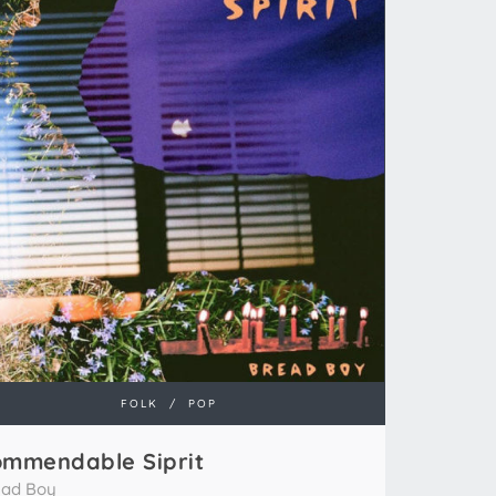
FOLK
/
POP
mmendable Siprit
ead Boy