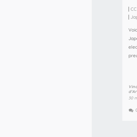
CC
Ja
Voic
Jap
elec
pre
Vin
d'A
30 m