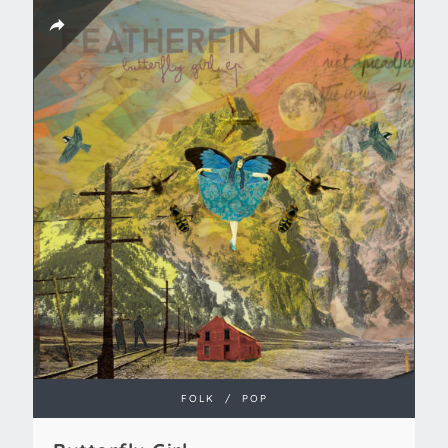
FOLK
/
POP