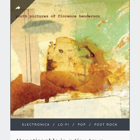
ELECTRONICA
/
LO-FI
/
POP
/
POST ROCK