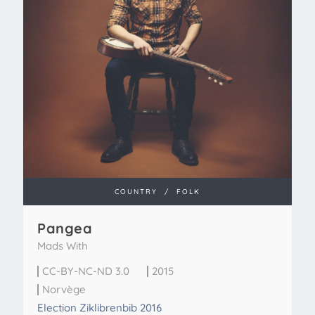
COUNTRY
/
FOLK
Pangea
Mads With
CC-BY-NC-ND 3.0
2015
Norvège
Election Ziklibrenbib 2016