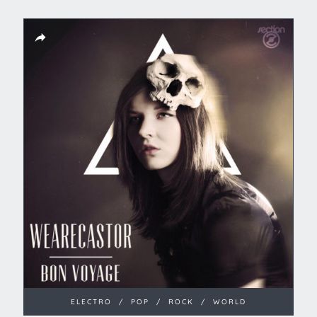
ELECTRO
/
POP
/
ROCK
/
WORLD