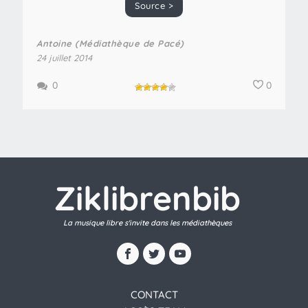
Source >
Antoine (Médiathèque de Pacé)
24 juillet 2014
0
0
Ziklibrenbib
La musique libre s'invite dans les médiathèques
CONTACT